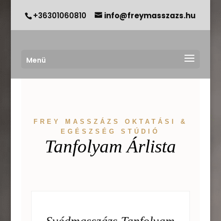
+36301060810
info@freymasszazs.hu
Menü
FREY MASSZÁZS OKTATÁSI &
EGÉSZSÉG STÚDIÓ
Tanfolyam Árlista